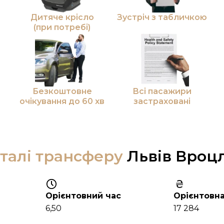
Дитяче крісло
Зустріч з табличкою
(при потребі)
Безкоштовне
Всі пасажири
очікування до 60 хв
застраховані
талі трансферу
Львів Вроц
Орієнтовний час
Орієнтовна
6,50
17 284