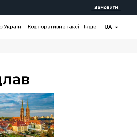
Замовити
RU
о Україні
Корпоративне таксі
Інше
UA
EN
цлав