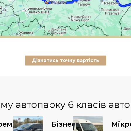
Дізнатись точну вартість
му автопарку
6 класів авт
реміум
Бізнес
Мікр