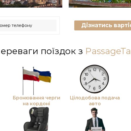
Дізнатись вартіс
ереваги поїздок з
PassageTa
Бронювання черги
Цілодобова подача
на кордоні
авто