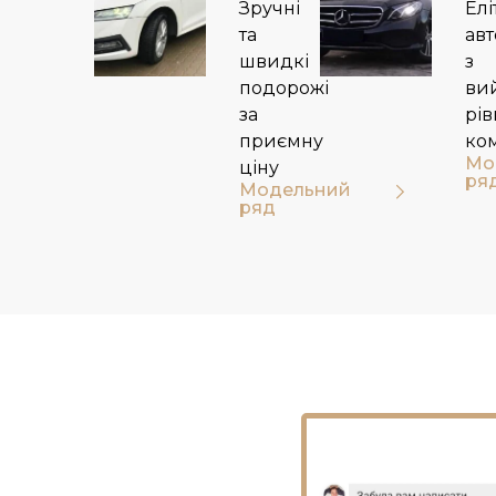
Зручні
Елі
та
авт
швидкі
з
подорожі
ви
за
рі
приємну
ко
Мо
ціну
ря
Модельний
ряд