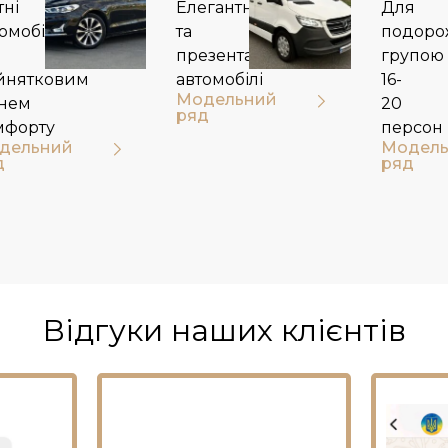
тні
Елегантні
Для
омобілі
та
подоро
презентабельні
групою
йнятковим
автомобілі
16-
Модельний
внем
20
ряд
мфорту
персон​
дельний
Модель
д
ряд
Відгуки наших клієнтів