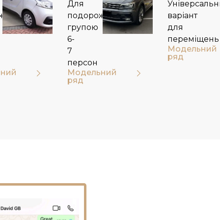
Для
Універсаль
жей
подорожей
варіант
групою
для
6-
переміщень
Модельний
7
ряд
персон
ний
Модельний
ряд