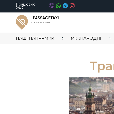
Працюємо
24/7
міжміське таксі
НАШІ НАПРЯМКИ
МІЖНАРОДНІ
Тра