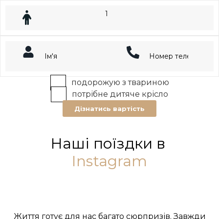
подорожую з твариною
потрібне дитяче крісло
Дізнатись вартість
Наші поїздки в
Instagram
Життя готує для нас багато сюрпризів. Завжди