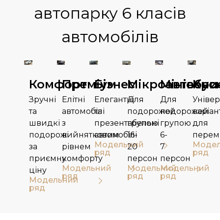
автопарку
6 класів
автомобілів
Комфорт
Преміум
Бізнес
Мікроавтобус
Мінівени
Кро
Зручні
Елітні
Елегантні
Для
Для
Уніве
та
автомобілі
та
подорожей
подорожей
варіан
швидкі
з
презентабельні
групою
групою
для
подорожі
вийнятковим
автомобілі
16-
6-
перем
Модельний
Моде
за
рівнем
20
7
ряд
ряд
приємну
комфорту
персон​
персон
Модельний
Модельний
Модельний
ціну
ряд
ряд
ряд
Модельний
ряд