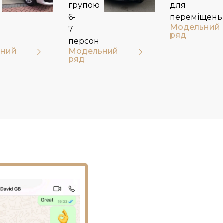
групою
для
6-
переміщень
Модельний
7
ряд
персон
ний
Модельний
ряд