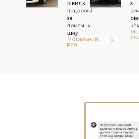
швидкі
з
подорожі
ви
за
рі
приємну
ко
Мо
ціну
ря
Модельний
ряд