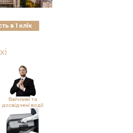
ть в 1 клік
xi
Ввічливі та
досвідчені водії