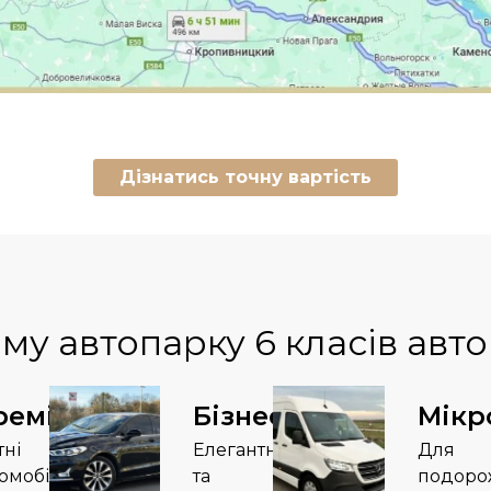
Дізнатись точну вартість
му автопарку
6 класів авт
реміум
Бізнес
Мікр
тні
Елегантні
Для
омобілі
та
подоро