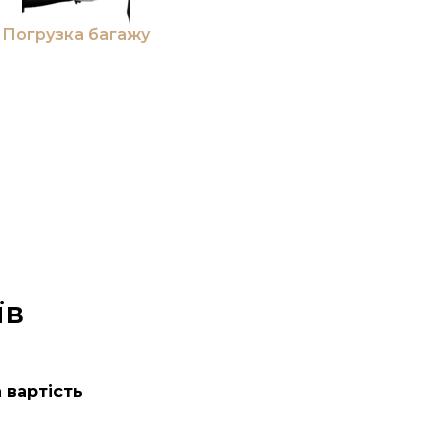
Погрузка багажу
їв
 вартість