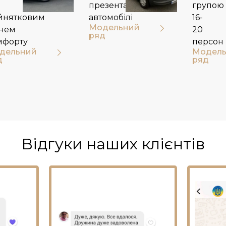
презентабельні
групою
йнятковим
автомобілі
16-
Модельний
внем
20
ряд
мфорту
персон​
дельний
Модель
д
ряд
Відгуки наших клієнтів