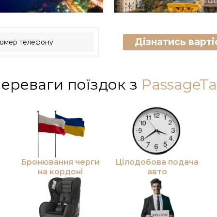
Дізнатись вартіс
ереваги поїздок з
PassageTa
Бронювання черги
Цілодобова подача
на кордоні
авто