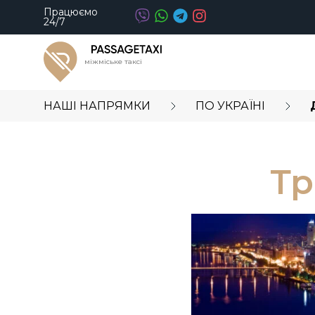
Працюємо
24/7
міжміське таксі
НАШІ НАПРЯМКИ
ПО УКРАЇНІ
Тр