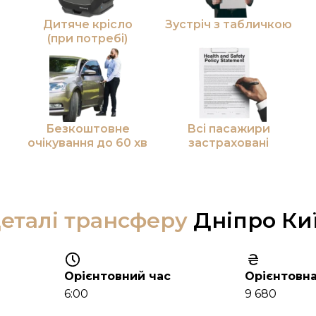
Дитяче крісло
Зустріч з табличкою
(при потребі)
Безкоштовне
Всі пасажири
очікування до 60 хв
застраховані
еталі трансферу
Дніпро Ки
Орієнтовний час
Орієнтовна
6:00
9 680