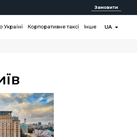
Замовити
RU
о Україні
Корпоративне таксі
Інше
UA
EN
иїв