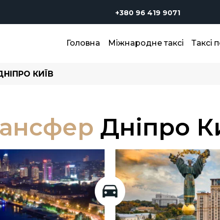
+380 96 419 9071
Головна
Міжнародне таксі
Таксі п
ДНІПРО КИЇВ
ансфер
Дніпро К