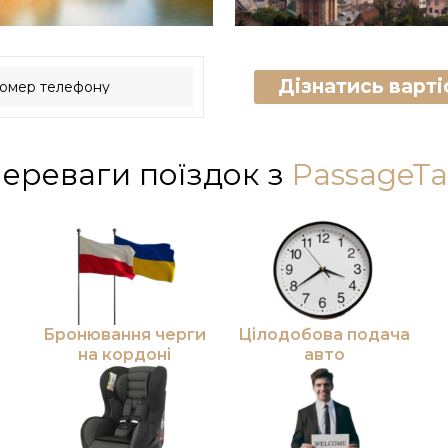
Дізнатись вартіс
ереваги поїздок з
PassageTa
Бронювання черги
Цілодобова подача
на кордоні
авто