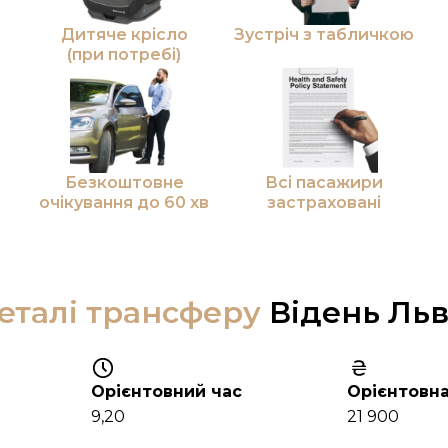
Дитяче крісло
Зустріч з табличкою
(при потребі)
Безкоштовне
Всі пасажири
очікування до 60 хв
застраховані
еталі трансферу
Відень Льв
Орієнтовний час
Орієнтовна
9,20
21 900