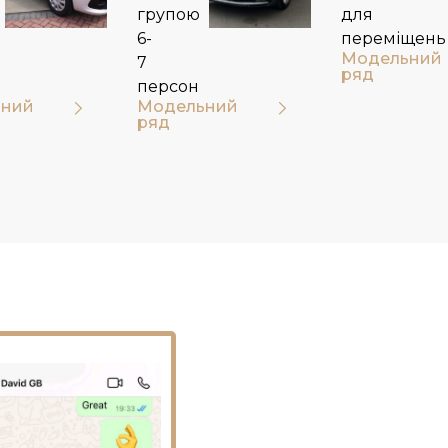
групою
для
6-
переміщень
Модельний
7
ряд
персон
ний
Модельний
ряд