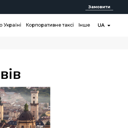
Замовити
RU
о Україні
Корпоративне таксі
Інше
UA
EN
вів