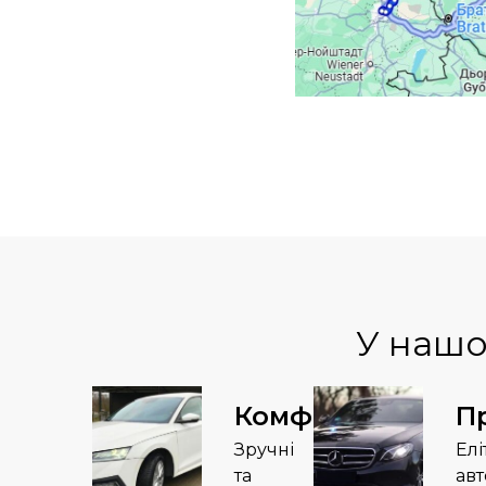
У нашо
Комфорт
П
Зручні
Елі
та
авт