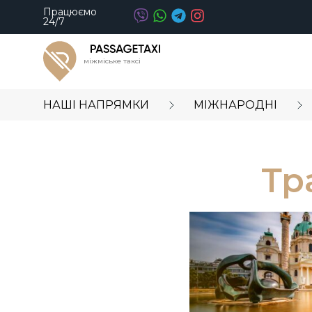
Працюємо
24/7
міжміське таксі
НАШІ НАПРЯМКИ
МІЖНАРОДНІ
Тр