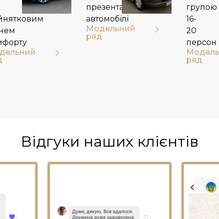
презентабельні
групою
йнятковим
автомобілі
16-
Модельний
внем
20
ряд
мфорту
персон​
дельний
Модель
д
ряд
Відгуки наших клієнтів