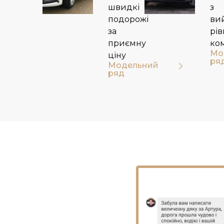
швидкі
з
подорожі
ви
за
рі
приємну
ко
Мо
ціну
ря
Модельний
ряд