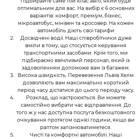
Підбирайте саме той клас авто, який буде
оптимальним для вас. На вибір є 6 основних
варіантів: комфорт, преміум, бізнес,
мікроавтобус, мінівен та кросовер. На кожен
автомобіль діють свої тарифи
Досвідчені водії. Наші співробітники дуже
вміли в тому, що стосується керування
транспортними засобами. Крім того, ми
підбираємо ввічливий персонал, який із
задоволенням допоможе вам із багажем.
Висока швидкість. Перевезення Львів Хелм
дозволяють вам максимально короткий
період часу дістатися до цього періоду часу.
Розклад, що настроюється. Ви можете
самостійно вибрати час відправлення. До
того ж у нас доступна послуга безкоштовного
очікування протягом однієї години, якщо ви
раптом запізнюватиметеся.
Чисті та комфортні автомобілі. Наші