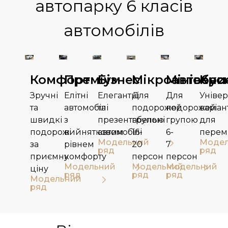
автопарку
6 класів
автомобілів
Комфорт
Преміум
Бізнес
Мікроавтобус
Мінівени
Кро
Зручні
Елітні
Елегантні
Для
Для
Уніве
та
автомобілі
та
подорожей
подорожей
варіан
швидкі
з
презентабельні
групою
групою
для
подорожі
вийнятковим
автомобілі
16-
6-
перем
Модельний
Моде
за
рівнем
20
7
ряд
ряд
приємну
комфорту
персон​
персон
Модельний
Модельний
Модельний
ціну
ряд
ряд
ряд
Модельний
ряд