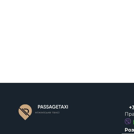
+
міжміське таксі
Пра
Роз