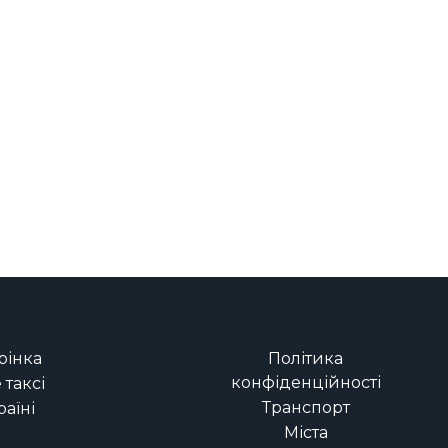
рінка
Політика
конфіденційності
таксі
Транспорт
раїні
Міста