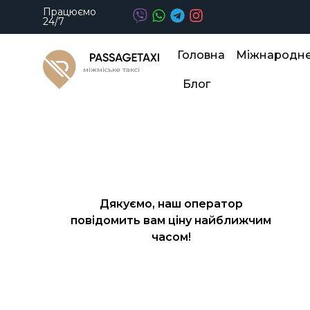
Працюємо
24/7
Головна
Міжнародне 
міжміське таксі
Блог
Дякуємо, наш оператор
повідомить вам ціну найближчим
часом!