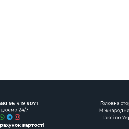
Головна сто
380 96 419 9071
цюємо 24/7
Міжнародне 
Таксі по Ук
рахунок вартості