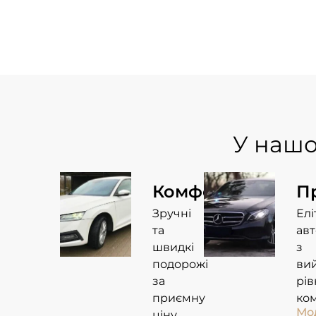
У нашо
Комфорт
П
Зручні
Елі
та
авт
швидкі
з
подорожі
ви
за
рі
приємну
ко
Мо
ціну