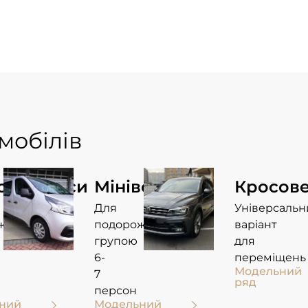
омобілів
оавтобуси
Мінівени
Кросов
Для
Універсальн
жей
подорожей
варіант
групою
для
6-
переміщень
Модельний
7
ряд
персон
ний
Модельний