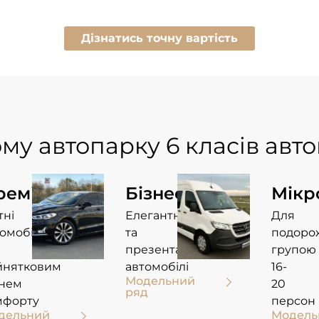
Дізнатись точну вартість
му автопарку
6 класів авт
реміум
Бізнес
Мікр
тні
Елегантні
Для
омобілі
та
подоро
презентабельні
групою
йнятковим
автомобілі
16-
Модельний
внем
20
ряд
мфорту
персон​
дельний
Модель