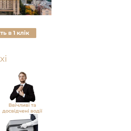
ь в 1 клік
xi
Ввічливі та
досвідчені водії