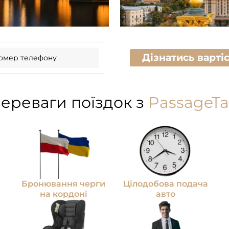
Дізнатись вартіст
ереваги поїздок з
PassageTa
Бронювання черги
Цілодобова подача
на кордоні
авто