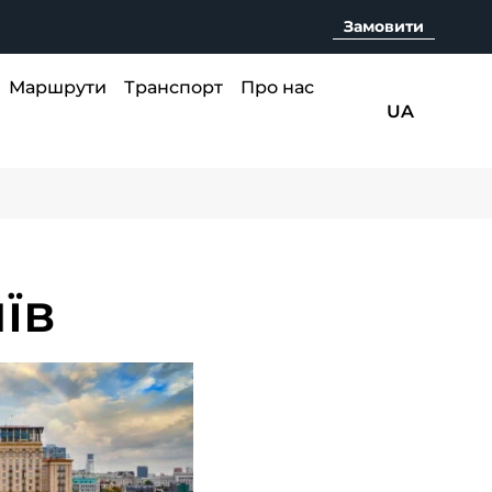
Замовити
RU
Маршрути
Транспорт
Про нас
UA
EN
їв