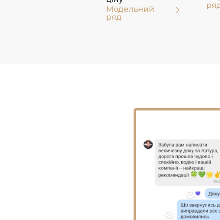
ря
Модельний
ряд