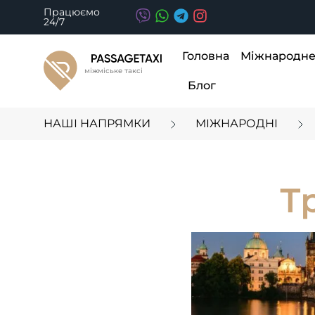
Працюємо
24/7
Головна
Міжнародне 
міжміське таксі
Блог
НАШІ НАПРЯМКИ
МІЖНАРОДНІ
Т