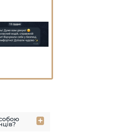
 собою
нців?