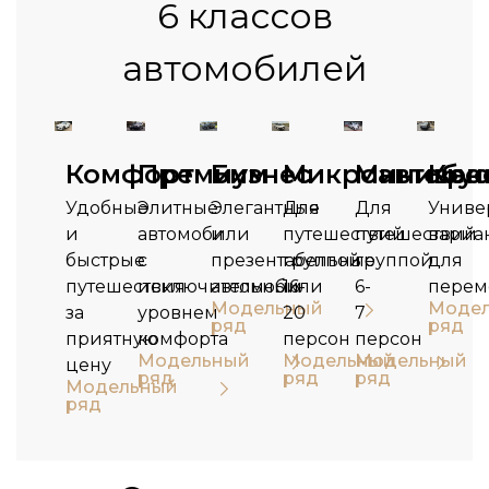
6 классов
автомобилей
Комфорт
Премиум
Бизнес
Микроавтобу
Минивен
Кро
Удобные
Элитные
Элегантные
Для
Для
Униве
и
автомобили
и
путешествий
путешествий
вариа
быстрые
с
презентабельные
группой
группой
для
путешествия
исключительным
автомобили
16-
6-
пере
Модельный
Моде
за
уровнем
20
7
ряд
ряд
приятную
комфорта
персон
персон
Модельный
Модельный
Модельный
цену
ряд
ряд
ряд
Модельный
ряд