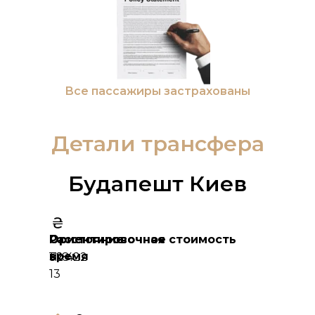
Все пассажиры застрахованы
Детали трансфера
Будапешт Киев
Расстояние
Ориентировочное
Ориентировочная стоимость
время
1118
32 422
13